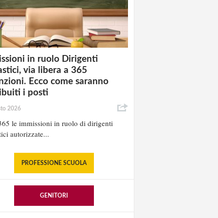
ssioni in ruolo Dirigenti
stici, via libera a 365
nzioni. Ecco come saranno
ibuiti i posti
sto 2026
65 le immissioni in ruolo di dirigenti
ici autorizzate...
PROFESSIONE SCUOLA
GENITORI