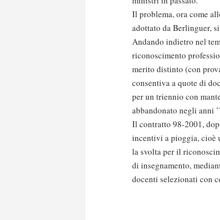
ministri in passato.
Il problema, ora come all
adottato da Berlinguer, si 
Andando indietro nel temp
riconoscimento professio
merito distinto (con prova
consentiva a quote di doce
per un triennio con mant
abbandonato negli anni ’
Il contratto 98-2001, dopo
incentivi a pioggia, cioè 
la svolta per il riconosci
di insegnamento, mediant
Solo gli utenti regi
docenti selezionati con c
Effettua il
o
Login