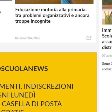
Educazione motoria alla primaria:
o
tra problemi organizzativi e ancora
troppe incognite
Immi
Scola
06 settembre 2022
assu
distr
07 ago
Sono 3
OSCUOLANEWS
scolast
MENTI, INDISCREZIONI
NI LUNEDÌ
 CASELLA DI POSTA