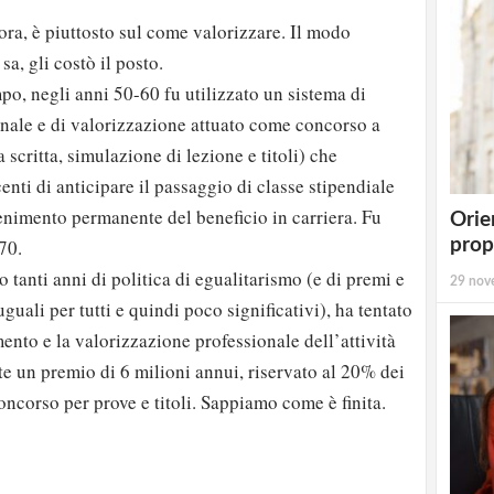
ora, è piuttosto sul come valorizzare. Il modo
sa, gli costò il posto.
o, negli anni 50-60 fu utilizzato un sistema di
nale e di valorizzazione attuato come concorso a
 scritta, simulazione di lezione e titoli) che
nti di anticipare il passaggio di classe stipendiale
enimento permanente del beneficio in carriera. Fu
Orie
prop
70.
 tanti anni di politica di egualitarismo (e di premi e
29 nov
uguali per tutti e quindi poco significativi), ha tentato
mento e la valorizzazione professionale dell’attività
e un premio di 6 milioni annui, riservato al 20% dei
strati possono commentare!
oncorso per prove e titoli. Sappiamo come è finita.
Registrati