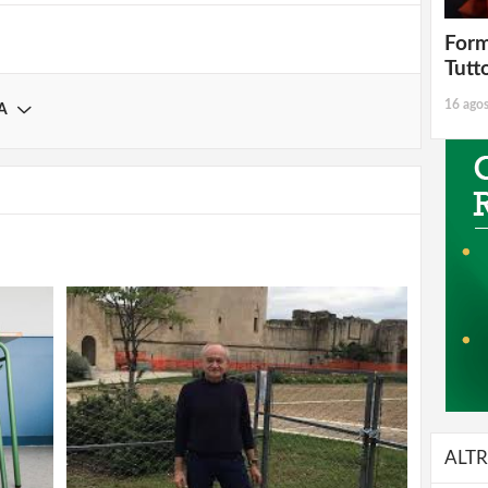
Form
Tutt
16 ago
A
ALTR