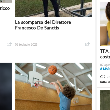
ticco
La scomparsa del Direttore
Francesco De Sanctis
05 febbraio 2025
TFA 
cost
07 ago
di
MARI
C’è u
tutto i