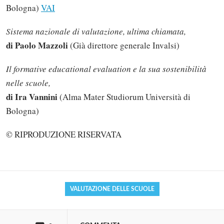
Bologna)
VAI
Sistema nazionale di valutazione, ultima chiamata,
di Paolo Mazzoli
(Già direttore generale Invalsi)
Il formative educational evaluation e la sua sostenibilità
nelle scuole,
di Ira Vannini
(Alma Mater Studiorum Università di
Bologna)
Solo gli utenti registrati possono
commentare!
© RIPRODUZIONE RISERVATA
Effettua il
o
Login
Registrati
VALUTAZIONE DELLE SCUOLE
oppure accedi via