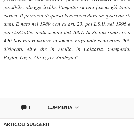
possibile, alleggerirebbe l’impatto su una fascia già tanto
carica. Il percorso di questi lavoratori dura da quasi da 30
anni. È nato nel 1989 con ex art. 23, poi L.S.U. nel 1996 e
poi Co.Co.Co. nella scuola dal 2001. In Sicilia sono circa
Solo gli utenti registrati possono
490 lavoratori mentre in ambito nazionale sono circa 900
commentare!
dislocati, oltre che in Sicilia, in Calabria, Campania,
Puglia, Lazio, Abruzzo e Sardegna
“.
Effettua il
o
Login
Registrati
oppure accedi via
COMMENTA
0
ARTICOLI SUGGERITI