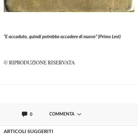
“È accaduto, quindi potrebbe accadere di nuovo” (Primo Levi)
Solo gli utenti registrati possono
commentare!
© RIPRODUZIONE RISERVATA
Effettua il
o
Login
Registrati
oppure accedi via
COMMENTA
0
ARTICOLI SUGGERITI