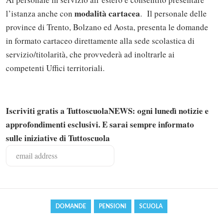
modalità cartacea
l’istanza anche con
. Il personale delle
province di Trento, Bolzano ed Aosta, presenta le domande
in formato cartaceo direttamente alla sede scolastica di
servizio/titolarità, che provvederà ad inoltrarle ai
competenti Uffici territoriali.
Iscriviti gratis a TuttoscuolaNEWS: ogni lunedì notizie e
approfondimenti esclusivi. E sarai sempre informato
Solo gli utenti registrati possono
sulle iniziative di Tuttoscuola
commentare!
Effettua il
o
Login
Registrati
DOMANDE
PENSIONI
SCUOLA
oppure accedi via