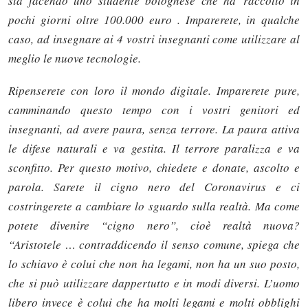
sta facendo uno studente bolognese che ha raccolto in
pochi giorni oltre 100.000 euro . Imparerete, in qualche
caso, ad insegnare ai 4 vostri insegnanti come utilizzare al
meglio le nuove tecnologie.
Ripenserete con loro il mondo digitale. Imparerete pure,
camminando questo tempo con i vostri genitori ed
insegnanti, ad avere paura, senza terrore. La paura attiva
le difese naturali e va gestita. Il terrore paralizza e va
sconfitto. Per questo motivo, chiedete e donate, ascolto e
parola. Sarete il cigno nero del Coronavirus e ci
costringerete a cambiare lo sguardo sulla realtà. Ma come
potete divenire “cigno nero”, cioè realtà nuova?
“Aristotele … contraddicendo il senso comune, spiega che
lo schiavo è colui che non ha legami, non ha un suo posto,
che si può utilizzare dappertutto e in modi diversi. L’uomo
libero invece è colui che ha molti legami e molti obblighi