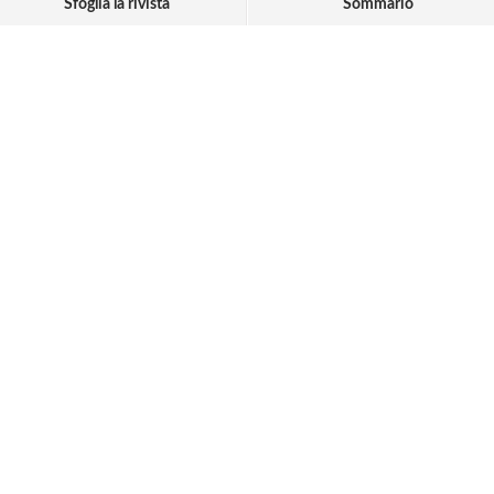
Sfoglia la rivista
Sommario