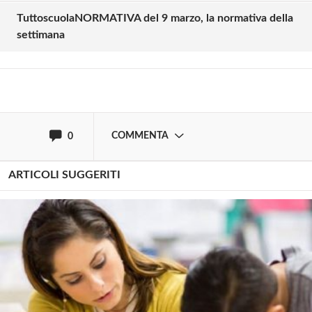
TuttoscuolaNORMATIVA del 9 marzo, la normativa della
settimana
Effettua il
o
Login
Registrati
oppure accedi via
COMMENTA
0
ARTICOLI SUGGERITI