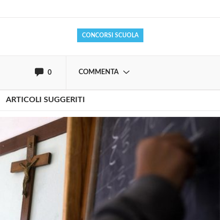
Effettua il
o
Login
Registrati
CONCORSI SCUOLA
oppure accedi via
COMMENTA
0
ARTICOLI SUGGERITI