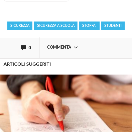
Effettua il
o
Login
Registrati
SICUREZZA
SICUREZZA A SCUOLA
STOPPAI
STUDENTI
oppure accedi via
COMMENTA
0
ARTICOLI SUGGERITI