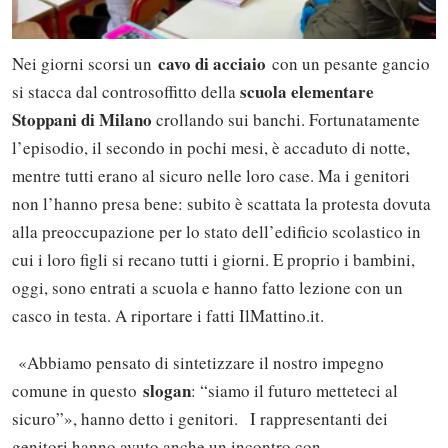
cavo di acciaio
Nei giorni scorsi un
con un pesante gancio
scuola elementare
si stacca dal controsoffitto della
Stoppani di Milano
crollando sui banchi. Fortunatamente
l’episodio, il secondo in pochi mesi, è accaduto di notte,
mentre tutti erano al sicuro nelle loro case. Ma i genitori
non l’hanno presa bene: subito è scattata la protesta dovuta
alla preoccupazione per lo stato dell’edificio scolastico in
cui i loro figli si recano tutti i giorni. E proprio i bambini,
oggi, sono entrati a scuola e hanno fatto lezione con un
casco in testa. A riportare i fatti IlMattino.it.
«Abbiamo pensato di sintetizzare il nostro impegno
slogan
comune in questo
: “siamo il futuro metteteci al
sicuro”», hanno detto i genitori. I rappresentanti dei
genitori hanno avuto anche un incontro con