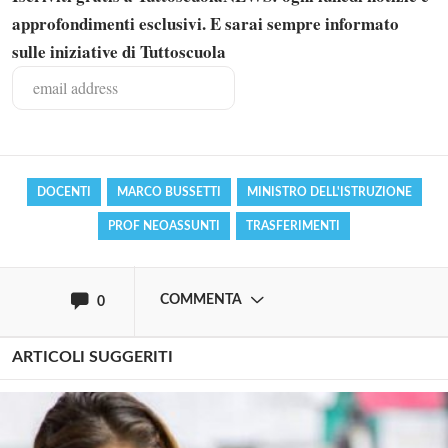
approfondimenti esclusivi. E sarai sempre informato
sulle iniziative di Tuttoscuola
Solo gli utenti registrati possono
commentare!
Effettua il
o
Login
Registrati
DOCENTI
MARCO BUSSETTI
MINISTRO DELL'ISTRUZIONE
PROF NEOASSUNTI
TRASFERIMENTI
oppure accedi via
COMMENTA
0
ARTICOLI SUGGERITI