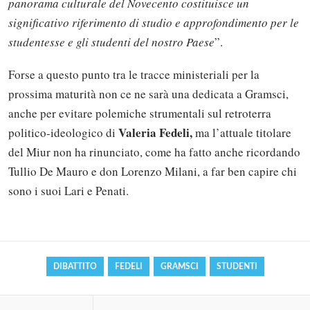
panorama culturale del Novecento costituisce un
significativo riferimento di studio e approfondimento per le
studentesse e gli studenti del nostro Paese
”.
Forse a questo punto tra le tracce ministeriali per la
prossima maturità non ce ne sarà una dedicata a Gramsci,
anche per evitare polemiche strumentali sul retroterra
Valeria Fedeli,
politico-ideologico di
ma l’attuale titolare
del Miur non ha rinunciato, come ha fatto anche ricordando
Solo gli utenti registrati possono
Tullio De Mauro e don Lorenzo Milani, a far ben capire chi
commentare!
sono i suoi Lari e Penati.
Effettua il
o
Login
Registrati
DIBATTITO
FEDELI
GRAMSCI
STUDENTI
oppure accedi via