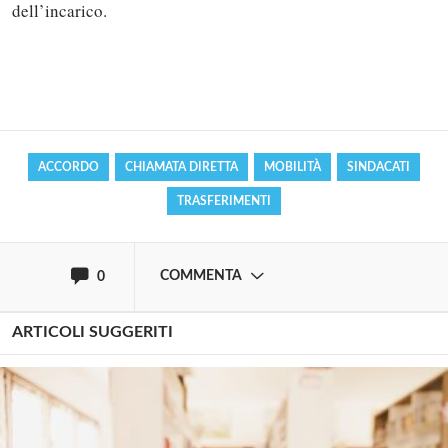
dell’incarico.
Solo gli utenti registrati possono
commentare!
Effettua il
o
Login
Registrati
ACCORDO
CHIAMATA DIRETTA
MOBILITÀ
SINDACATI
TRASFERIMENTI
oppure accedi via
COMMENTA
0
ARTICOLI SUGGERITI