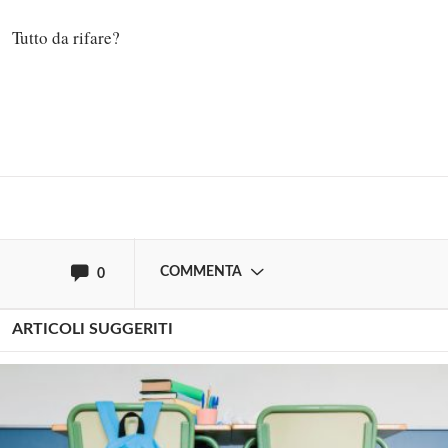
Tutto da rifare?
Solo gli utenti registrati possono
commentare!
Effettua il
o
Login
Registrati
oppure accedi via
COMMENTA
0
ARTICOLI SUGGERITI