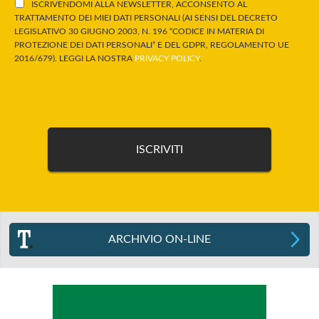
ISCRIVENDOMI ALLA NEWSLETTER, ACCONSENTO AL
TRATTAMENTO DEI MIEI DATI PERSONALI (AI SENSI DEL DECRETO
LEGISLATIVO 30 GIUGNO 2003, N. 196 “CODICE IN MATERIA DI
PROTEZIONE DEI DATI PERSONALI” E DEL GDPR, REGOLAMENTO UE
2016/679). LEGGI LA NOSTRA
PRIVACY POLICY
.
ARCHIVIO ON-LINE