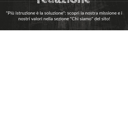
"Più istruzione è la soluzione": scopri la nostra missione e i
nostri valori nella sezione "Chi siamo" del sito!