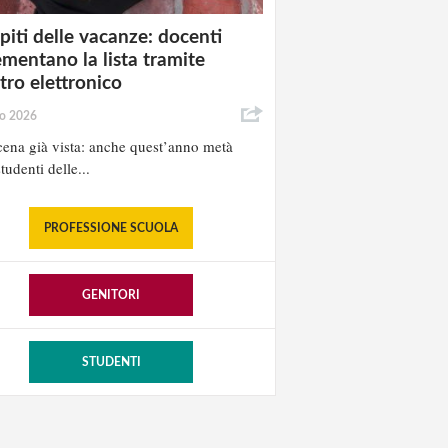
iti delle vacanze: docenti
ementano la lista tramite
stro elettronico
io 2026
ena già vista: anche quest’anno metà
tudenti delle...
PROFESSIONE SCUOLA
GENITORI
STUDENTI