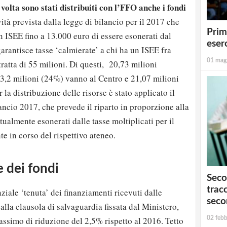
volta sono stati distribuiti con l’FFO anche i fondi
vità prevista dalla legge di bilancio per il 2017 che
Prim
n ISEE fino a 13.000 euro di essere esonerati dal
eserc
arantisce tasse ‘calmierate’ a chi ha un ISEE fra
01 mag
tratta di 55 milioni. Di questi, 20,73 milioni
3,2 milioni (24%) vanno al Centro e 21,07 milioni
la distribuzione delle risorse è stato applicato il
lancio 2017, che prevede il riparto in proporzione alla
tualmente esonerati dalle tasse moltiplicati per il
e in corso del rispettivo ateneo.
e dei fondi
Seco
tracc
ziale ‘tenuta’ dei finanziamenti ricevuti dalle
seco
alla clausola di salvaguardia fissata dal Ministero,
02 febb
ssimo di riduzione del 2,5% rispetto al 2016. Tetto