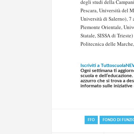
degli studi della Campania
Pescara, Università del M
Università di Salerno), 7
Piemonte Orientale, Unive
Statale, SISSA di Trieste)
Politecnica delle Marche, 
Iscriviti a TuttoscuolaNEW
Ogni settimana ti aggiorn
scuola e dell’educazione. 
Solo gli utenti regi
azzurro che si trova a d
informato sulle iniziative
Effettua il
o
Login
FFO
FONDO DI FUNZ
oppure accedi via