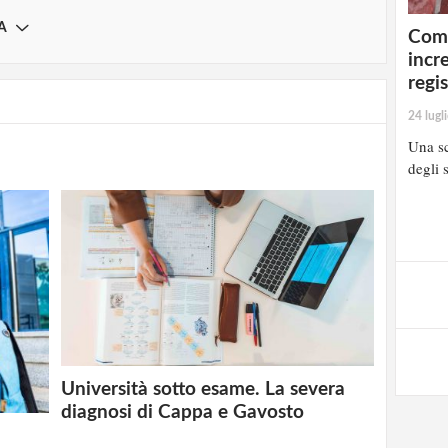
A
Comp
incr
regi
24 lugl
Una sc
degli s
Università sotto esame. La severa
diagnosi di Cappa e Gavosto