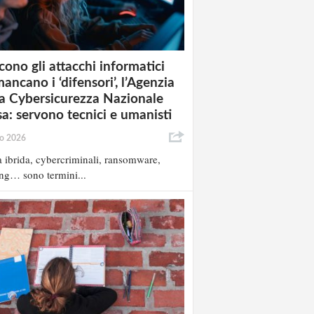
cono gli attacchi informatici
ancano i ‘difensori’, l’Agenzia
la Cybersicurezza Nazionale
sa: servono tecnici e umanisti
io 2026
 ibrida, cybercriminali, ransomware,
ng… sono termini...