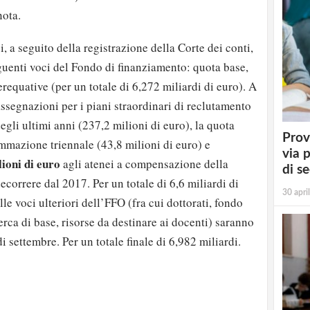
nota.
, a seguito della registrazione della Corte dei conti,
guenti voci del Fondo di finanziamento: quota base,
requative (per un totale di 6,272 miliardi di euro). A
ssegnazioni per i piani straordinari di reclutamento
egli ultimi anni (237,2 milioni di euro), la quota
Prov
mmazione triennale (43,8 milioni di euro) e
via 
ioni di euro
agli atenei a compensazione della
di s
ecorrere dal 2017. Per un totale di 6,6 miliardi di
30 apri
lle voci ulteriori dell’FFO (fra cui dottorati, fondo
cerca di base, risorse da destinare ai docenti) saranno
i settembre. Per un totale finale di 6,982 miliardi.