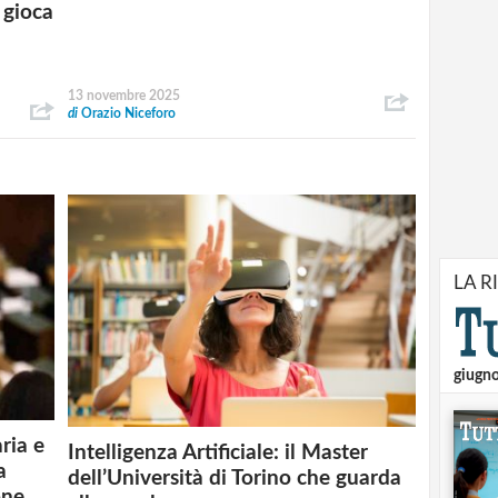
 gioca
13 novembre 2025
di
Orazio Niceforo
LA R
giugn
ria e
Intelligenza Artificiale: il Master
a
dell’Università di Torino che guarda
one