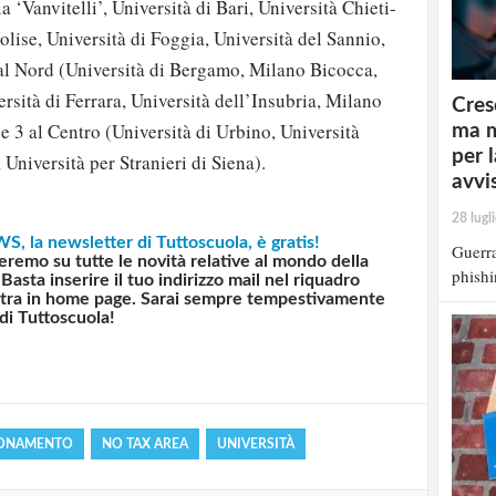
 ‘Vanvitelli’, Università di Bari, Università Chieti-
olise, Università di Foggia, Università del Sannio,
 al Nord (Università di Bergamo, Milano Bicocca,
rsità di Ferrara, Università dell’Insubria, Milano
Cres
 e 3 al Centro (Università di Urbino, Università
ma m
per 
Università per Stranieri di Siena).
avvi
28 lugl
S, la newsletter di Tuttoscuola, è gratis!
Guerra
eremo su tutte le novità relative al mondo della
phishi
Basta inserire il tuo indirizzo mail nel riquadro
strati possono commentare!
estra in home page. Sarai sempre tempestivamente
 di Tuttoscuola!
Registrati
IONAMENTO
NO TAX AREA
UNIVERSITÀ