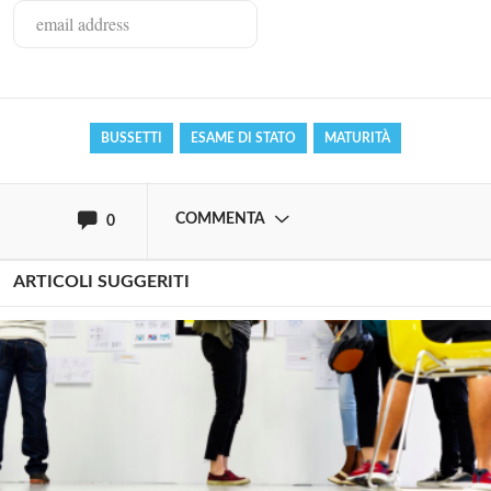
commentare!
Effettua il
o
Login
Registrati
BUSSETTI
ESAME DI STATO
MATURITÀ
oppure accedi via
COMMENTA
0
ARTICOLI SUGGERITI