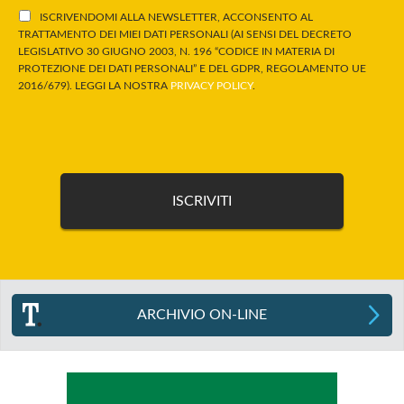
ISCRIVENDOMI ALLA NEWSLETTER, ACCONSENTO AL
TRATTAMENTO DEI MIEI DATI PERSONALI (AI SENSI DEL DECRETO
LEGISLATIVO 30 GIUGNO 2003, N. 196 “CODICE IN MATERIA DI
PROTEZIONE DEI DATI PERSONALI” E DEL GDPR, REGOLAMENTO UE
2016/679). LEGGI LA NOSTRA
PRIVACY POLICY
.
ARCHIVIO ON-LINE