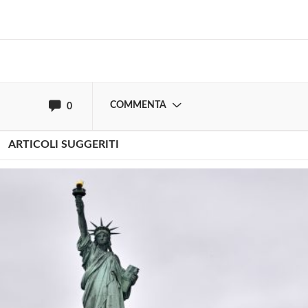
Effettua il
o
Login
Registrati
oppure accedi via
COMMENTA
0
ARTICOLI SUGGERITI