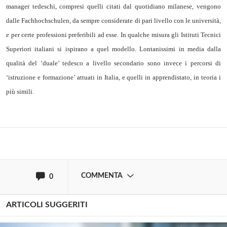
manager tedeschi, compresi quelli citati dal quotidiano milanese, vengono
dalle Fachhochschulen, da sempre considerate di pari livello con le università,
e per certe professioni preferibili ad esse. In qualche misura gli Istituti Tecnici
Superiori italiani si ispirano a quel modello. Lontanissimi in media dalla
Solo gli utenti registrati possono
qualità del ‘duale’ tedesco a livello secondario sono invece i percorsi di
commentare!
‘istruzione e formazione’ attuati in Italia, e quelli in apprendistato, in teoria i
più simili.
Effettua il
o
Login
Registrati
oppure accedi via
COMMENTA
0
ARTICOLI SUGGERITI