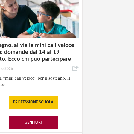
gno, al via la mini call veloce
: domande dal 14 al 19
to. Ecco chi può partecipare
sto 2026
la “mini call veloce” per il sostegno. Il
ero...
PROFESSIONE SCUOLA
GENITORI