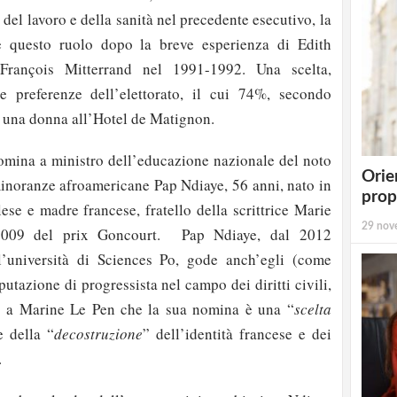
 del lavoro e della sanità nel precedente esecutivo, la
e questo ruolo dopo la breve esperienza di Edith
François Mitterrand nel 1991-1992. Una scelta,
le preferenze dell’elettorato, il cui 74%, secondo
va una donna all’Hotel de Matignon.
omina a ministro dell’educazione nazionale del noto
Orie
 minoranze afroamericane Pap Ndiaye, 56 anni, nato in
prop
ese e madre francese, fratello della scrittrice Marie
29 nov
 2009 del prix Goncourt. Pap Ndiaye, dal 2012
ll’università di Sciences Po, gode anch’egli (come
utazione di progressista nel campo dei diritti civili,
do a Marine Le Pen che la sua nomina è una “
scelta
e della “
decostruzione
” dell’identità francese e dei
.