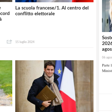
e
La scuola francese/1. Al centro del
ecord
conflitto elettorale
à
Soste
15 luglio 2024
2026
agos
06 ago
Parte 
Minist