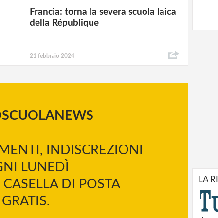
i
Francia: torna la severa scuola laica
della République
21 febbraio 2024
OSCUOLANEWS
MENTI, INDISCREZIONI
NI LUNEDÌ
LA R
 CASELLA DI POSTA
GRATIS.