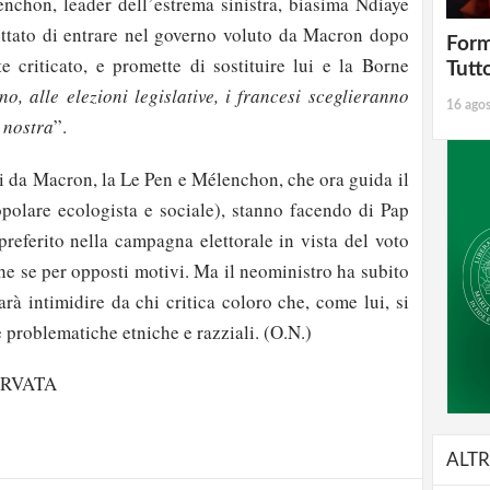
chon, leader dell’estrema sinistra, biasima Ndiaye
ttato di entrare nel governo voluto da Macron dopo
Form
 criticato, e promette di sostituire lui e la Borne
Tutt
no, alle elezioni legislative, i francesi sceglieranno
16 ago
 nostra
”.
ti da Macron, la Le Pen e Mélenchon, che ora guida il
olare ecologista e sociale), stanno facendo di Pap
preferito nella campagna elettorale in vista del voto
he se per opposti motivi. Ma il neoministro ha subito
arà intimidire da chi critica coloro che, come lui, si
le problematiche etniche e razziali. (O.N.)
strati possono commentare!
ERVATA
Registrati
ALTR