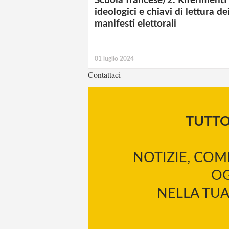
Scuola francese/2. Riferimenti
ideologici e chiavi di lettura de
manifesti elettorali
01 luglio 2024
Contattaci
TUTT
NOTIZIE, COM
OG
NELLA TUA