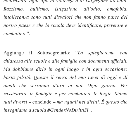
contrastare ogni tipo di violenza o di istigazione all’odio.
Razzismo, bullismo, istigazione all’odio, omofobia,
intolleranza sono tutti disvalori che non fanno parte del
nostro paese e che la scuola deve identificare, prevenire e
combattere
“.
Aggiunge il Sottosegretario: “
Lo spiegheremo con
chiarezza alle scuole e alle famiglie con documenti ufficiali.
Ma dobbiamo dirlo in ogni luogo e in ogni occasione:
basta falsità. Questo il senso del mio tweet di oggi e di
quelli che verranno d’ora in poi. Ogni giorno. Per
Solo gli utenti registrati possono
rassicurare le famiglie e per combattere le bugie. Siamo
commentare!
tutti diversi
– conclude –
ma uguali nei diritti. È questo che
insegniamo a scuola #GenderNoDirittiSì
“.
Effettua il
o
Login
Registrati