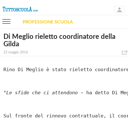
PROFESSIONE SCUOLA
Di Meglio rieletto coordinatore della
Gilda
22 maggio 2016
"
Le sfide che ci attendono
 - ha detto Di Me
Solo gli utenti registrati possono
commentare!
Sul fronte del rinnovo contrattuale, il coo
Effettua il
o
Login
Registrati