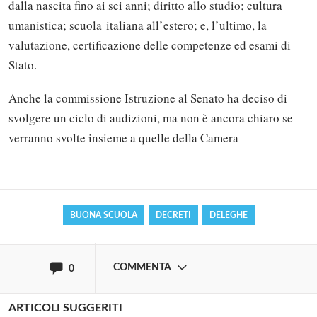
dalla nascita fino ai sei anni; diritto allo studio; cultura
umanistica; scuola italiana all’estero; e, l’ultimo, la
valutazione, certificazione delle competenze ed esami di
Stato.
Anche la commissione Istruzione al Senato ha deciso di
Solo gli utenti registrati possono
svolgere un ciclo di audizioni, ma non è ancora chiaro se
commentare!
verranno svolte insieme a quelle della Camera
Effettua il
o
Login
Registrati
BUONA SCUOLA
DECRETI
DELEGHE
oppure accedi via
COMMENTA
0
ARTICOLI SUGGERITI