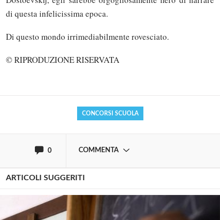
di questa infelicissima epoca.
Di questo mondo irrimediabilmente rovesciato.
Solo gli utenti registrati possono
commentare!
© RIPRODUZIONE RISERVATA
Effettua il
o
Login
Registrati
CONCORSI SCUOLA
oppure accedi via
COMMENTA
0
ARTICOLI SUGGERITI