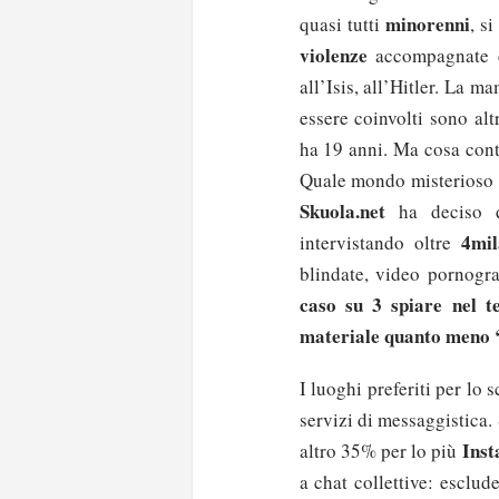
minorenni
quasi tutti
, s
violenze
accompagnate da
all’Isis, all’Hitler. La
essere coinvolti sono alt
ha 19 anni. Ma cosa cont
Quale mondo misterioso s
Skuola.net
ha deciso di
4mila
intervistando oltre
blindate, video pornogra
caso su 3 spiare nel t
materiale quanto meno ‘
I luoghi preferiti per lo 
servizi di messaggistica.
Ins
altro 35% per lo più
a chat collettive: esclu