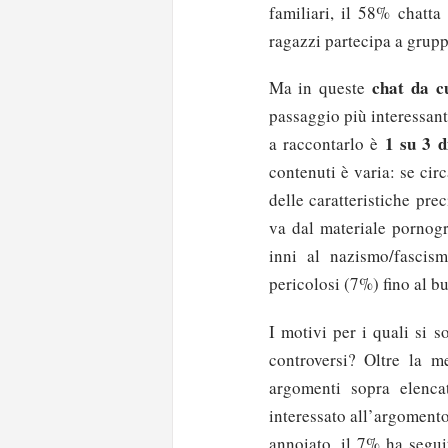
familiari, il 58% chatta
ragazzi partecipa a grupp
chat da cu
Ma in queste
passaggio più interessan
1 su 3 d
a raccontarlo è
contenuti è varia: se cir
delle caratteristiche prec
va dal materiale pornogr
inni al nazismo/fascis
pericolosi (7%) fino al b
I motivi per i quali si s
controversi? Oltre la 
argomenti sopra elenc
interessato all’argoment
annoiato, il 7% ha segui