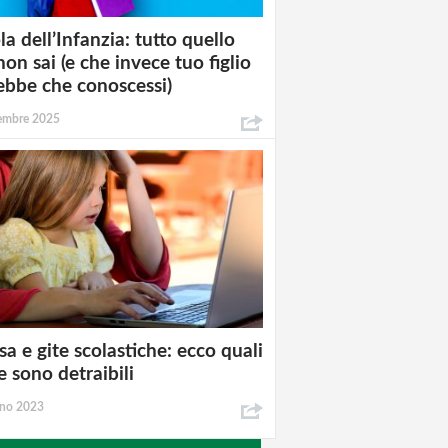
la dell’Infanzia: tutto quello
non sai (e che invece tuo figlio
ebbe che conoscessi)
tembre 2025
a e gite scolastiche: ecco quali
e sono detraibili
gno 2023