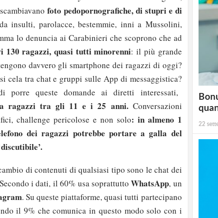
foto pedopornografiche, di stupri e di
i scambiavano
 insulti, parolacce, bestemmie, inni a Mussolini,
 mamma lo denuncia ai Carabinieri che scoprono che ad
i 130 ragazzi, quasi tutti minorenni
r
: il più grande
engono davvero gli smartphone dei ragazzi di oggi?
i cela tra chat e gruppi sulle App di messaggistica?
 porre queste domande ai diretti interessati,
Bonu
 ragazzi tra gli 11 e i 25 anni.
Conversazioni
qua
: in almeno 1
fici, challenge pericolose e non solo
22 set
elefono dei ragazzi potrebbe portare a galla del
discutibile’.
scambio di contenuti di qualsiasi tipo sono le chat dei
WhatsApp
 Secondo i dati, il 60% usa soprattutto
, un
tagram
. Su queste piattaforme, quasi tutti partecipano
dendo il 9% che comunica in questo modo solo con i