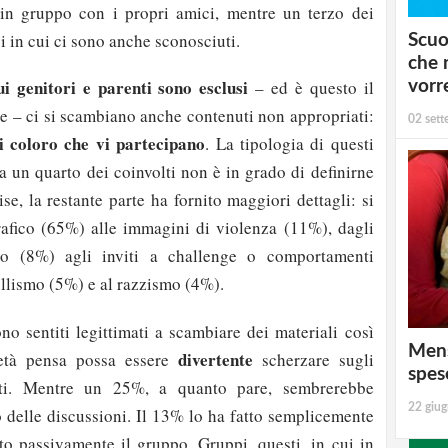
 in gruppo con i propri amici, mentre un terzo dei
i in cui ci sono anche sconosciuti.
Scuo
che 
i genitori e parenti sono esclusi
– ed è questo il
vorr
te – ci si scambiano anche contenuti non appropriati:
02 set
i coloro che vi partecipano
. La tipologia di questi
ca un quarto dei coinvolti non è in grado di definirne
ise, la restante parte ha fornito maggiori dettagli: si
afico (65%) alle immagini di violenza (11%), dagli
mo (8%) agli inviti a challenge o comportamenti
ullismo (5%) e al razzismo (4%).
ono sentiti legittimati a scambiare dei materiali così
Mens
divertente
metà pensa possa essere
scherzare sugli
spes
ati. Mentre un 25%, a quanto pare, sembrerebbe
22 giu
o delle discussioni. Il 13% lo ha fatto semplicemente
to passivamente il gruppo. Gruppi, questi, in cui in