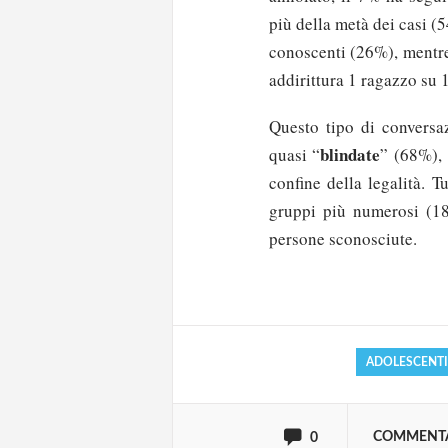
più della metà dei casi (5
conoscenti (26%), mentre
addirittura 1 ragazzo su 
Questo tipo di conversaz
blindate
quasi “
” (68%), 
confine della legalità. 
gruppi più numerosi (1
Solo gli utenti regi
persone sconosciute.
Effettua il
o
Login
ADOLESCENTI
oppure accedi via
COMMENT
0