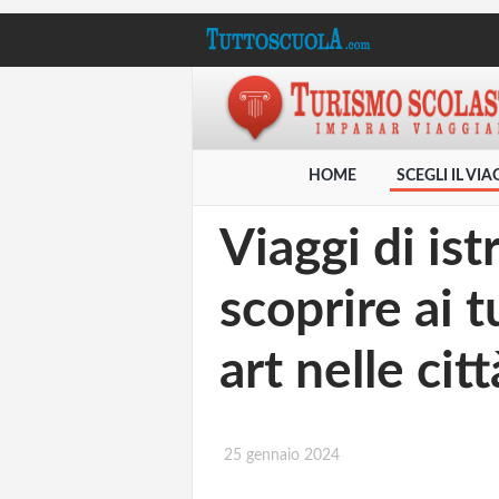
HOME
SCEGLI IL VI
Viaggi di ist
scoprire ai t
art nelle cit
25 gennaio 2024