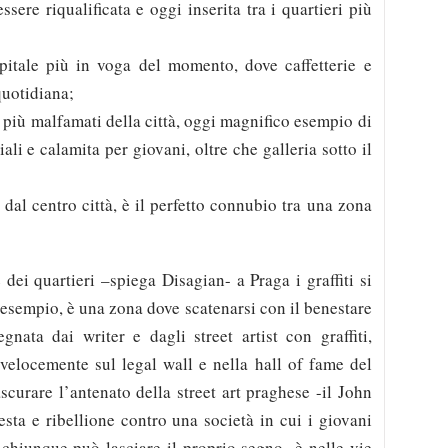
sere riqualificata e oggi inserita tra i quartieri più
apitale più in voga del momento, dove caffetterie e
quotidiana;
 più malfamati della città, oggi magnifico esempio di
ali e calamita per giovani, oltre che galleria sotto il
dal centro città, è il perfetto connubio tra una zona
 dei quartieri –spiega Disagian- a Praga i graffiti si
r esempio, è una zona dove scatenarsi con il benestare
gnata dai writer e dagli street artist con graffiti,
velocemente sul legal wall e nella hall of fame del
scurare l’antenato della street art praghese -il John
sta e ribellione contro una società in cui i giovani
chiunque può lasciare il proprio segno- è nelle vie