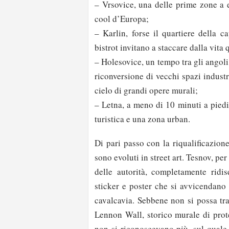
– Vrsovice, una delle prime zone a es
cool d’Europa;
– Karlin, forse il quartiere della c
bistrot invitano a staccare dalla vita 
– Holesovice, un tempo tra gli angoli
riconversione di vecchi spazi industri
cielo di grandi opere murali;
– Letna, a meno di 10 minuti a piedi 
turistica e una zona urban.
Di pari passo con la riqualificazione
sono evoluti in street art. Tesnov, pe
delle autorità, completamente ridise
sticker e poster che si avvicendano 
cavalcavia. Sebbene non si possa tra
Lennon Wall, storico murale di prote
non si riconoscevano più, sul quale 