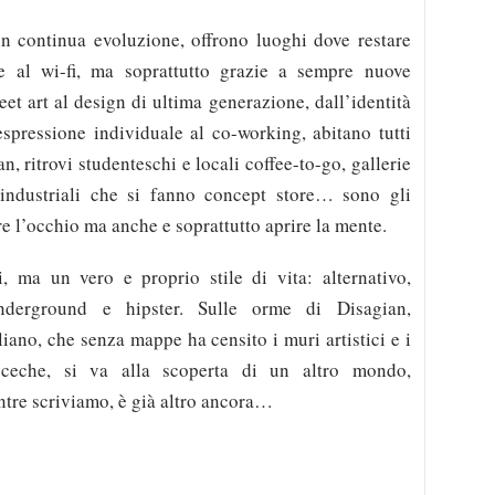
in continua evoluzione, offrono luoghi dove restare
 al wi-fi, ma soprattutto grazie a sempre nuove
reet art al design di ultima generazione, dall’identità
’espressione individuale al co-working, abitano tutti
an, ritrovi studenteschi e locali coffee-to-go, gallerie
 industriali che si fanno concept store… sono gli
re l’occhio ma anche e soprattutto aprire la mente.
i, ma un vero e proprio stile di vita: alternativo,
 underground e hipster. Sulle orme di Disagian,
liano, che senza mappe ha censito i muri artistici e i
à ceche, si va alla scoperta di un altro mondo,
ntre scriviamo, è già altro ancora…