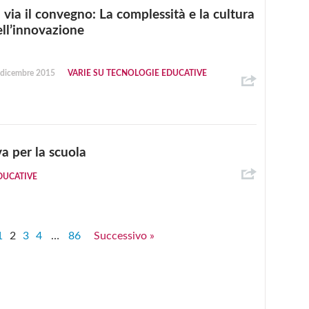
 via il convegno: La complessità e la cultura
ell’innovazione
 dicembre 2015
VARIE SU TECNOLOGIE EDUCATIVE
a per la scuola
DUCATIVE
1
2
3
4
…
86
Successivo »