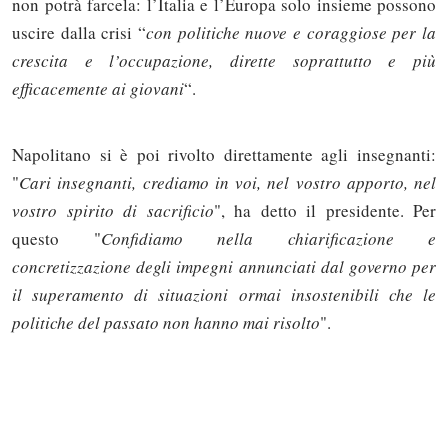
non potrà farcela: l’Italia e l’Europa solo insieme possono
uscire dalla crisi “
con politiche nuove e coraggiose per la
crescita e l’occupazione, dirette soprattutto e più
efficacemente ai giovani
“.
Napolitano si è poi rivolto direttamente agli insegnanti:
"
Cari insegnanti, crediamo in voi, nel vostro apporto, nel
vostro spirito di sacrificio
", ha detto il presidente. Per
questo "
Confidiamo nella chiarificazione e
concretizzazione degli impegni annunciati dal governo per
il superamento di situazioni ormai insostenibili che le
politiche del passato non hanno mai risolto
".
Solo gli utenti registrati possono
commentare!
Effettua il
o
Login
Registrati