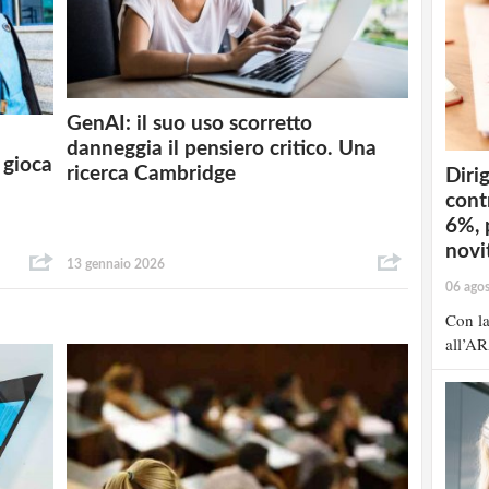
GenAI: il suo uso scorretto
danneggia il pensiero critico. Una
 gioca
ricerca Cambridge
Dirig
cont
6%, 
novit
13 gennaio 2026
06 ago
Con la
all’AR