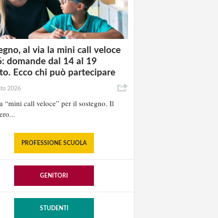
gno, al via la mini call veloce
: domande dal 14 al 19
to. Ecco chi può partecipare
sto 2026
la “mini call veloce” per il sostegno. Il
ero...
PROFESSIONE SCUOLA
GENITORI
STUDENTI