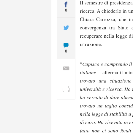
II semestre di presidenza
ricerca. A chiederlo in u
0
Chiara Carrozza, che i
convergenza tra Stato 
recuperare nella legge di
istruzione.
0
“
Capisco e comprendo il g
italiane
– afferma il min
trovato una situazion
università e ricerca. Ho 
ho cercato di dare almen
trovato un taglio consid
nella legge di stabilità 
di euro. Ho ricevuto in e
fatto non ci sono fondi