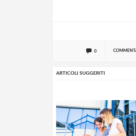
Effettua il
o
Login
oppure accedi via
COMMENT
0
ARTICOLI SUGGERITI