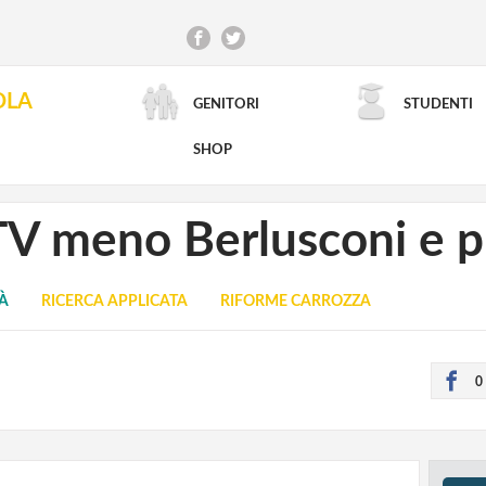
OLA
GENITORI
STUDENTI
RICERCA AVANZATA
SHOP
 TV meno Berlusconi e p
TÀ
RICERCA APPLICATA
RIFORME CARROZZA
0