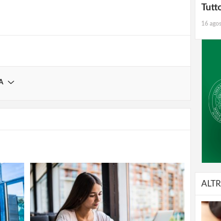
Tutt
Registrati
16 ago
A
ALTR