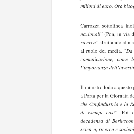
milioni di euro. Ora biso
Carrozza sottolinea ino
nazional
i” (Pon, in via 
ricerca
” sfruttando al ma
al ruolo dei media. “
Da 
comunicazione, come la 
l’importanza dell’investi
Il ministro loda a questo 
a Porta per la Giornata d
che Confindustria e la R
di esempi così
”. Poi 
decadenza di Berluscon
Solo gli utenti regi
scienza, ricerca e societ