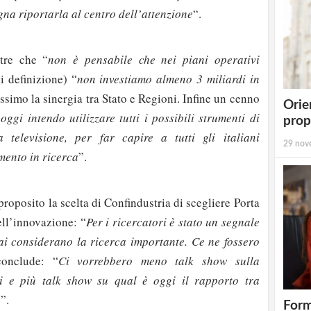
gna riportarla al centro dell’attenzione
“.
ltre che “
non è pensabile che nei piani operativi
di definizione) “
non investiamo almeno 3 miliardi in
ssimo la sinergia tra Stato e Regioni. Infine un cenno
Orie
oggi intendo utilizzare tutti i possibili strumenti di
prop
televisione, per far capire a tutti gli italiani
29 nov
mento in ricerca
”.
proposito la scelta di Confindustria di scegliere Porta
ell’innovazione: “
Per i ricercatori è stato un segnale
ai considerano la ricerca importante. Ce ne fossero
conclude: “
Ci vorrebbero meno talk show sulla
i e più talk show su qual è oggi il rapporto tra
strati possono commentare!
à
”.
Form