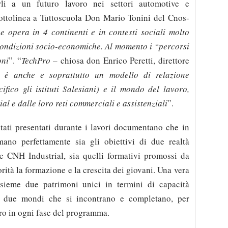
rli a un futuro lavoro nei settori automotive e
ttolinea a Tuttoscuola Don Mario Tonini del Cnos-
opera in 4 continenti e in contesti sociali molto
r condizioni socio-economiche. Al momento i “percorsi
oni
”. “
TechPro
– chiosa don Enrico Peretti, direttore
 –
è anche e soprattutto un modello di relazione
ifico gli istituti Salesiani) e il mondo del lavoro,
l e dalle loro reti commerciali e assistenziali
”.
ultati presentati durante i lavori documentano che in
no perfettamente sia gli obiettivi di due realtà
e CNH Industrial, sia quelli formativi promossi da
à la formazione e la crescita dei giovani. Una vera
nsieme due patrimoni unici in termini di capacità
, due mondi che si incontrano e completano, per
tro in ogni fase del programma.