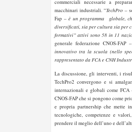
commerciali necessarie a prepara
macchinari industriali. “
TechPro
– so
Fap –
è un programma globale, che 
diversificati, sia per cultura sia pe
formativi” attivi sono 58 in 11 nazi
generale federazione CNOS-FAP
innovativo tra la scuola (nello spec
rappresentato da FCA e CNH Industria
La discussione, gli interventi, i ris
TechPro2 convergono e si amalgama
internazionali e globali come FCA 
CNOS-FAP che si pongono come priorit
e propria partnership che mette i
tecnologiche, competenze e valori
prendere il meglio dell’uno e dell’al