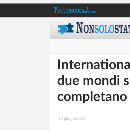
Internation
due mondi si
completano
12 giugno 2016