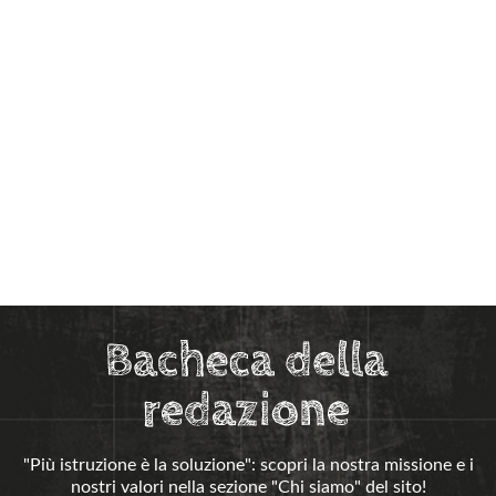
"Più istruzione è la soluzione": scopri la nostra missione e i
nostri valori nella sezione "Chi siamo" del sito!